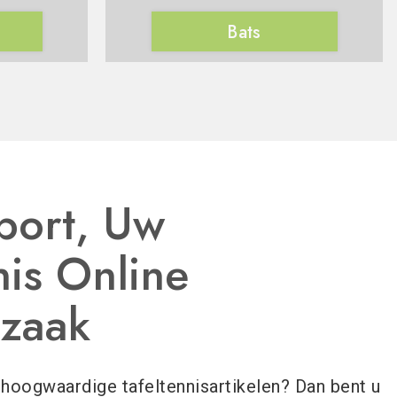
Bats
port, Uw
nis Online
lzaak
 hoogwaardige tafeltennisartikelen? Dan bent u