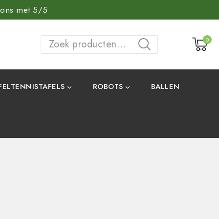
 ons met 5/5
0
ZOEKEN
FELTENNISTAFELS
ROBOTS
BALLEN