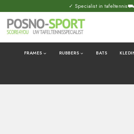
✓ Specialist in tafeltennis
⛟ 
FRAMES
RUBBERS
BATS
KLED