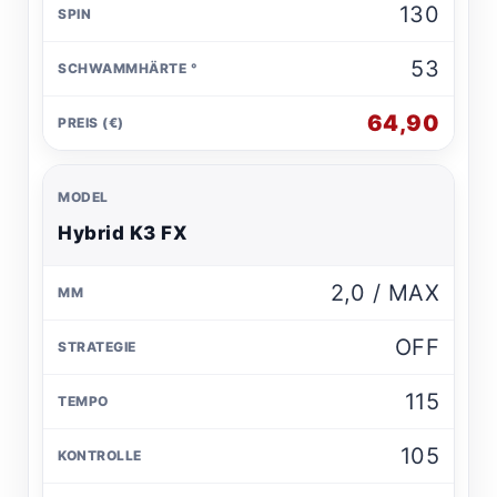
130
53
64,90
Hybrid K3 FX
2,0 / MAX
OFF
115
105