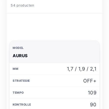
54 producten
AURUS
1,7 / 1,9 / 2,1
OFF+
109
90