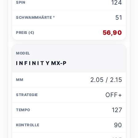
124
51
56,90
I N F I N I T Y MX-P
2.05 / 2.15
OFF+
127
90