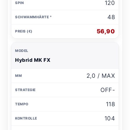
120
48
56,90
Hybrid MK FX
2,0 / MAX
OFF-
118
104