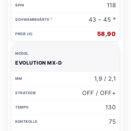
118
43 – 45 *
58,90
EVOLUTION MX-D
1,9 / 2,1
OFF / OFF+
130
75