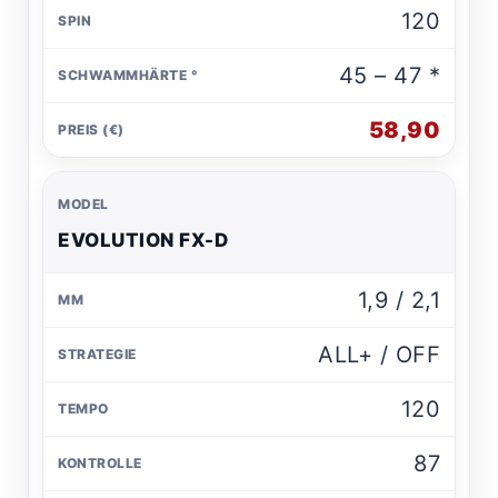
120
45 – 47 *
58,90
EVOLUTION FX-D
1,9 / 2,1
ALL+ / OFF
120
87