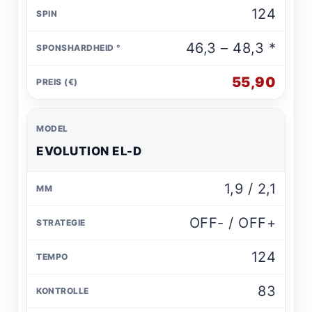
124
46,3 – 48,3 *
55,90
EVOLUTION EL-D
1,9 / 2,1
OFF- / OFF+
124
83