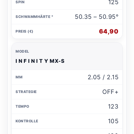
125
50.35 – 50.95°
64,90
I N F I N I T Y MX-S
2.05 / 2.15
OFF+
123
105