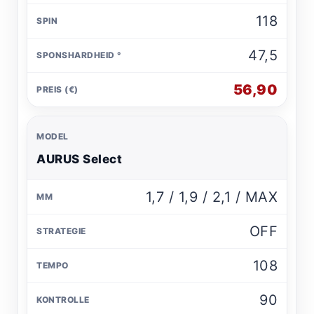
118
47,5
56,90
AURUS Select
1,7 / 1,9 / 2,1 / MAX
OFF
108
90