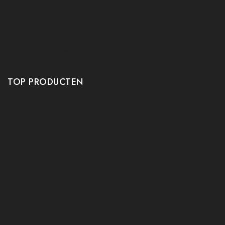
Ruilen en retourneren
Verzenden
Algemene voorwaarden
Privacy policy
TOP PRODUCTEN
Tafeltennis Frames
Tafeltennis bats
Tafeltennis Rubbers
Tafeltennis Kleding
Tafeltennis tafels
Tafeltennis schoenen
Tafeltennis robots