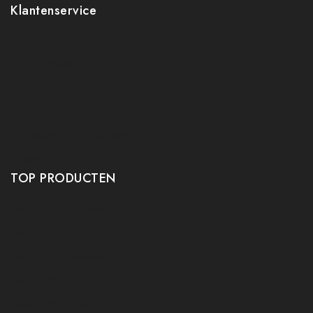
Klantenservice
Contact
Mijn account
Ruilen en retourneren
Verzenden
Algemene voorwaarden
Privacy policy
TOP PRODUCTEN
Tafeltennis Frames
Tafeltennis bats
Tafeltennis Rubbers
Tafeltennis Kleding
Tafeltennis tafels