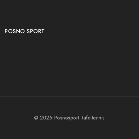
Tafeltennis schoenen
Tafeltennis robots
POSNO SPORT
Contact
Onze winkel
Openingstijden
Aanbiedingen
© 2026 Posnosport Tafeltennis