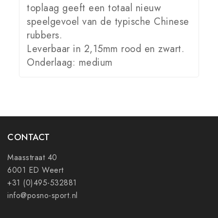
toplaag geeft een totaal nieuw
speelgevoel van de typische Chinese
rubbers.
Leverbaar in 2,15mm rood en zwart.
Onderlaag: medium
CONTACT
Maasstraat 40
6001 ED Weert
+31 (0)495-532881
info@posno-sport.nl