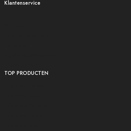
Klantenservice
Contact
Mijn account
Ruilen en retourneren
Verzenden
Algemene voorwaarden
Privacy policy
TOP PRODUCTEN
Tafeltennis Frames
Tafeltennis bats
Tafeltennis Rubbers
Tafeltennis Kleding
Tafeltennis tafels