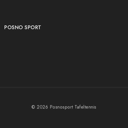
Tafeltennis schoenen
Tafeltennis robots
POSNO SPORT
Contact
Onze winkel
Openingstijden
Aanbiedingen
© 2026 Posnosport Tafeltennis