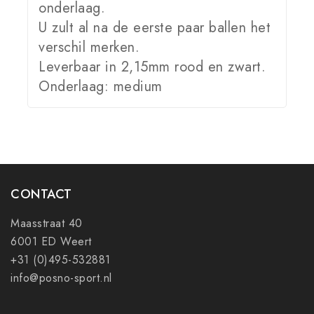
onderlaag.
U zult al na de eerste paar ballen het
verschil merken.
Leverbaar in 2,15mm rood en zwart.
Onderlaag: medium
CONTACT
Maasstraat 40
6001 ED Weert
+31 (0)495-532881
info@posno-sport.nl