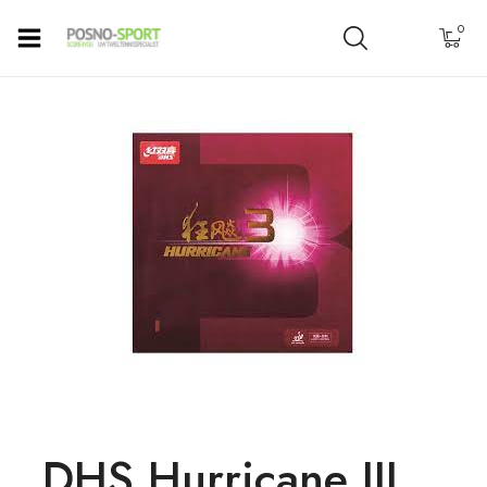
0
DHS Hurricane III