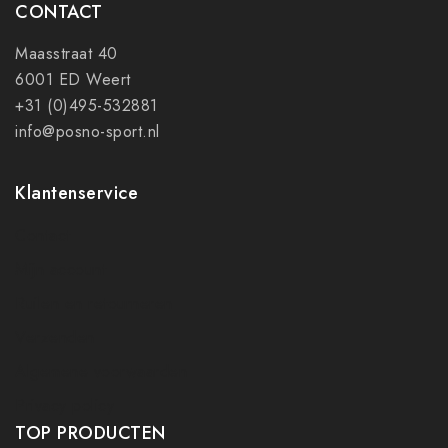
CONTACT
Maasstraat 40
6001 ED Weert
+31 (0)495-532881
info@posno-sport.nl
Klantenservice
Contact
Mijn account
Ruilen en retourneren
Verzenden
Algemene voorwaarden
Privacy policy
TOP PRODUCTEN