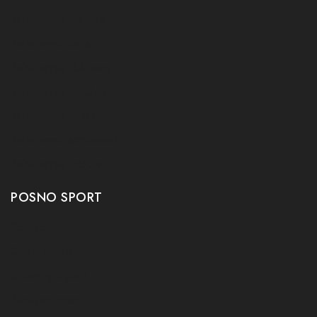
Tafeltennis Frames
Tafeltennis bats
Tafeltennis Rubbers
Tafeltennis Kleding
Tafeltennis tafels
Tafeltennis schoenen
Tafeltennis robots
POSNO SPORT
Contact
Onze winkel
Openingstijden
Aanbiedingen