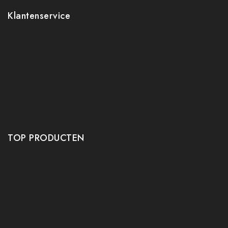
Klantenservice
Contact
Mijn account
Ruilen en retourneren
Verzenden
Algemene voorwaarden
Privacy policy
TOP PRODUCTEN
Tafeltennis Frames
Tafeltennis bats
Tafeltennis Rubbers
Tafeltennis Kleding