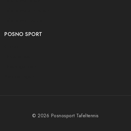
Tafeltennis tafels
Tafeltennis schoenen
Tafeltennis robots
POSNO SPORT
Contact
Onze winkel
Openingstijden
Aanbiedingen
© 2026 Posnosport Tafeltennis