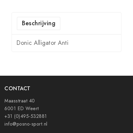
Beschrijving
Donic Alligator Anti
CONTACT
Maasstraat 40
6001 ED Weert
+31 (0)495-532881
info@posno-sport.nl