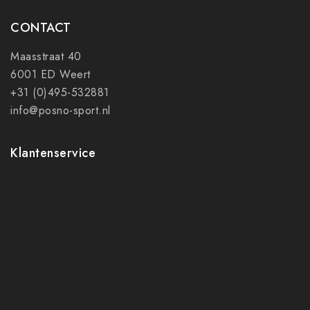
CONTACT
Maasstraat 40
6001 ED Weert
+31 (0)495-532881
info@posno-sport.nl
Klantenservice
Contact
Mijn account
Ruilen en retourneren
Verzenden
Algemene voorwaarden
Privacy policy