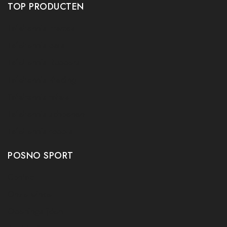
TOP PRODUCTEN
Tafeltennis Frames
Tafeltennis bats
Tafeltennis Rubbers
Tafeltennis Kleding
Tafeltennis tafels
Tafeltennis schoenen
Tafeltennis robots
POSNO SPORT
Contact
Onze winkel
Openingstijden