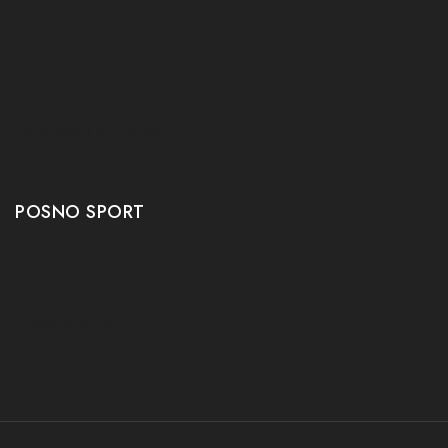
Tafeltennis Rubbers
Tafeltennis Kleding
Tafeltennis tafels
Tafeltennis schoenen
Tafeltennis robots
POSNO SPORT
Contact
Onze winkel
Openingstijden
Aanbiedingen