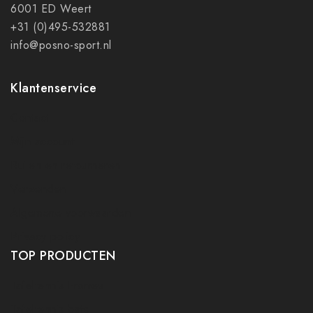
6001 ED Weert
+31 (0)495-532881
info@posno-sport.nl
Klantenservice
Contact
Mijn account
Ruilen en retourneren
Verzenden
Algemene voorwaarden
Privacy policy
TOP PRODUCTEN
Tafeltennis Frames
Tafeltennis bats