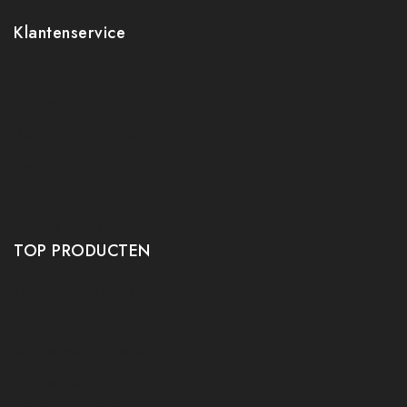
Klantenservice
Contact
Mijn account
Ruilen en retourneren
Verzenden
Algemene voorwaarden
Privacy policy
TOP PRODUCTEN
Tafeltennis Frames
Tafeltennis bats
Tafeltennis Rubbers
Tafeltennis Kleding