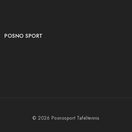
Tafeltennis tafels
Tafeltennis schoenen
Tafeltennis robots
POSNO SPORT
Contact
Onze winkel
Openingstijden
Aanbiedingen
© 2026 Posnosport Tafeltennis