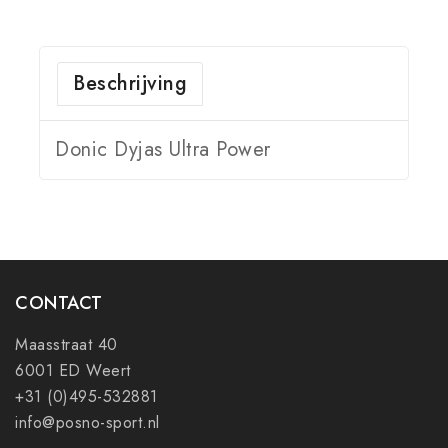
Beschrijving
Donic Dyjas Ultra Power
CONTACT
Maasstraat 40
6001 ED Weert
+31 (0)495-532881
info@posno-sport.nl