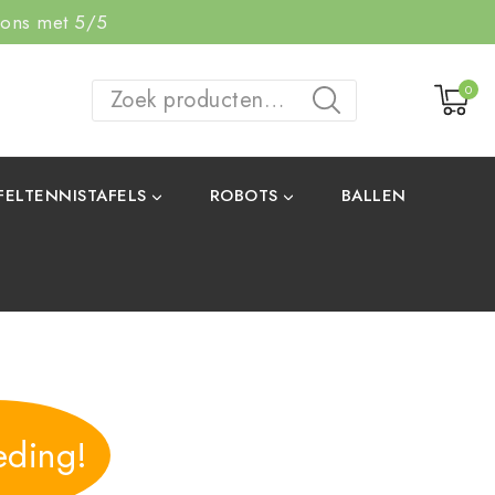
 ons met 5/5
0
ZOEKEN
FELTENNISTAFELS
ROBOTS
BALLEN
eding!