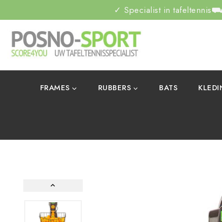
✓ Specialist in tafeltennis
⛟ 
FRAMES
RUBBERS
BATS
KLED