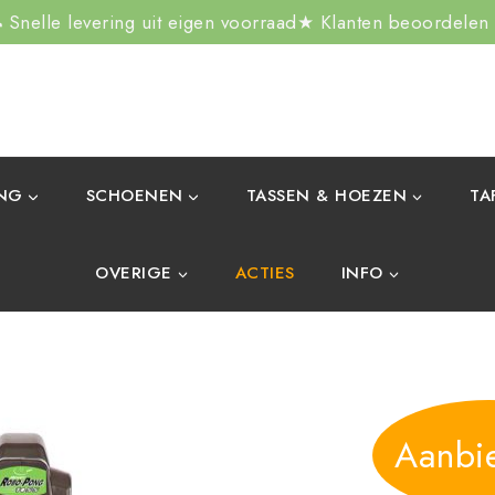
Snelle levering uit eigen voorraad
★ Klanten beoordelen
ING
SCHOENEN
TASSEN & HOEZEN
TA
OVERIGE
ACTIES
INFO
Aanbi