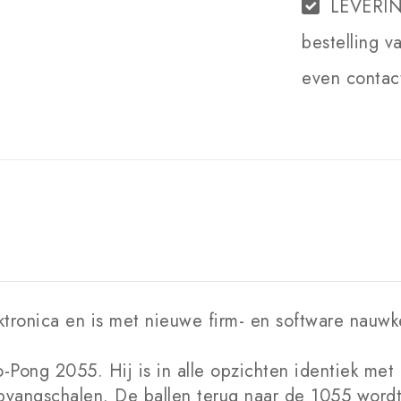
LEVERI
bestelling v
even contact
ronica en is met nieuwe firm- en software nauwke
Pong 2055. Hij is in alle opzichten identiek met 
pvangschalen. De ballen terug naar de 1055 word