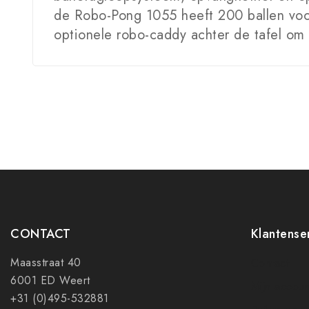
de Robo-Pong 1055 heeft 200 ballen voor 
optionele robo-caddy achter de tafel om 
CONTACT
Klantense
Maasstraat 40
Contact
6001 ED Weert
Mijn accoun
+31 (0)495-532881