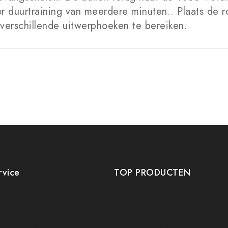
duurtraining van meerdere minuten.. Plaats de rob
verschillende uitwerphoeken te bereiken.
rvice
TOP PRODUCTEN
Tafeltennis Frames
t
Tafeltennis bats