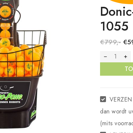
Donic
1055
€
799,-
€
5
TO
VERZEN
dan wordt u
(mits voorra