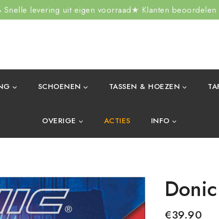
Snelle levering uit eigen voorraad
★ Klanten beoordelen
ING
SCHOENEN
TASSEN & HOEZEN
TA
OVERIGE
ACTIES
INFO
Donic
€
39.90