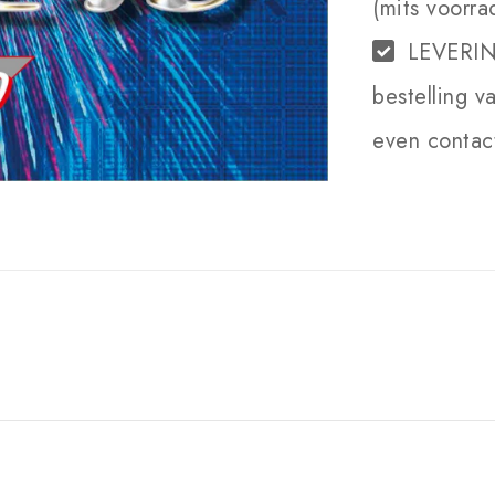
(mits voorra
LEVERI
bestelling v
even contact