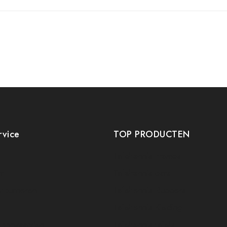
rvice
TOP PRODUCTEN
Tafeltennis Frames
t
Tafeltennis bats
etourneren
Tafeltennis Rubbers
Tafeltennis Kleding
voorwaarden
Tafeltennis tafels