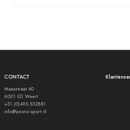
CONTACT
Klantense
Maasstraat 40
Contact
6001 ED Weert
Mijn accoun
+31 (0)495-532881
Ruilen en r
info@posno-sport.nl
Verzenden
Algemene 