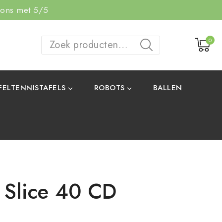
 ons met 5/5
0
ZOEKEN
FELTENNISTAFELS
ROBOTS
BALLEN
 Slice 40 CD