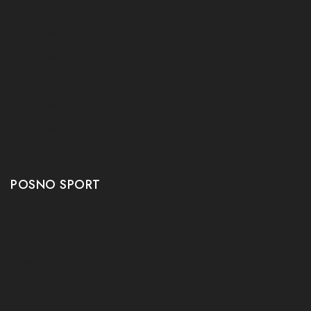
Tafeltennis Frames
Tafeltennis bats
Tafeltennis Rubbers
Tafeltennis Kleding
Tafeltennis tafels
Tafeltennis schoenen
Tafeltennis robots
POSNO SPORT
Contact
Onze winkel
Openingstijden
Aanbiedingen