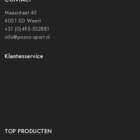
Maasstraat 40
6001 ED Weert
+31 (0)495-532881
info@posno-sport.nl
Klantenservice
Contact
Mijn account
Ruilen en retourneren
Verzenden
Algemene voorwaarden
Privacy policy
TOP PRODUCTEN