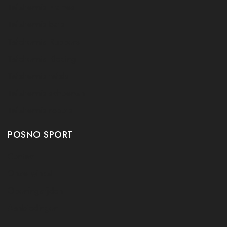
Tafeltennis Frames
Tafeltennis bats
Tafeltennis Rubbers
Tafeltennis Kleding
Tafeltennis tafels
Tafeltennis schoenen
Tafeltennis robots
POSNO SPORT
Contact
Onze winkel
Openingstijden
Aanbiedingen