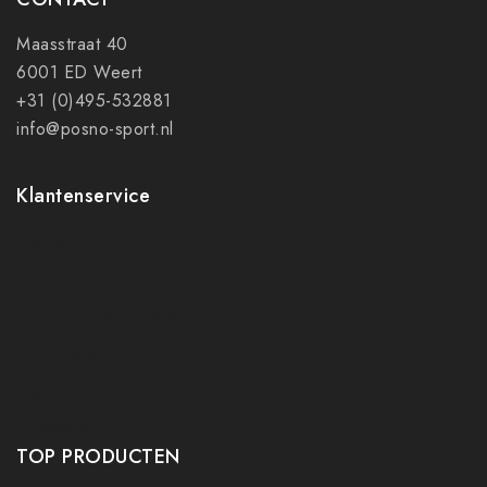
Maasstraat 40
6001 ED Weert
+31 (0)495-532881
info@posno-sport.nl
Klantenservice
Contact
Mijn account
Ruilen en retourneren
Verzenden
Algemene voorwaarden
Privacy policy
TOP PRODUCTEN