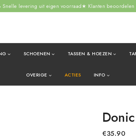
Snelle levering uit eigen voorraad
★ Klanten beoordelen
ING
SCHOENEN
TASSEN & HOEZEN
TA
OVERIGE
ACTIES
INFO
Donic
€
35.90