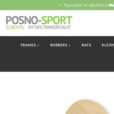
✓ Specialist in tafeltennis
⛟ 
FRAMES
RUBBERS
BATS
KLED