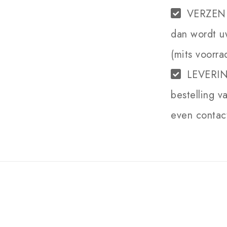
VERZEN
dan wordt u
(mits voorra
LEVERI
bestelling v
even contact