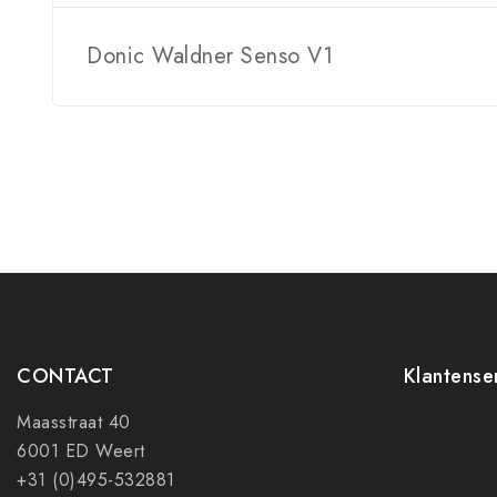
Donic Waldner Senso V1
CONTACT
Klantense
Maasstraat 40
Contact
6001 ED Weert
Mijn accoun
+31 (0)495-532881