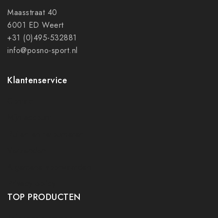
Maasstraat 40
6001 ED Weert
+31 (0)495-532881
info@posno-sport.nl
Klantenservice
Contact
Mijn account
Ruilen en retourneren
Verzenden
Algemene voorwaarden
Privacy policy
TOP PRODUCTEN
Tafeltennis Frames