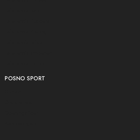
Tafeltennis bats
Tafeltennis Rubbers
Tafeltennis Kleding
Tafeltennis tafels
Tafeltennis schoenen
Tafeltennis robots
POSNO SPORT
Contact
Onze winkel
Openingstijden
Aanbiedingen