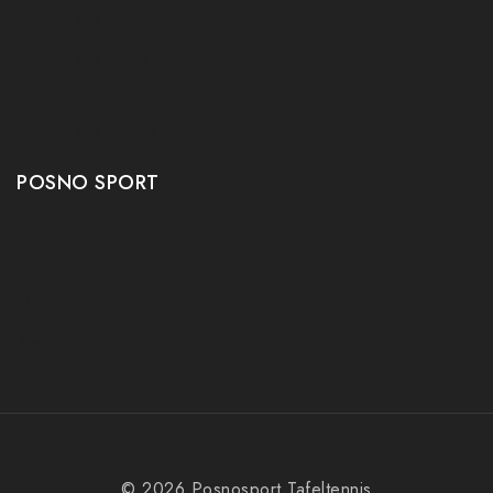
Tafeltennis Kleding
Tafeltennis tafels
Tafeltennis schoenen
Tafeltennis robots
POSNO SPORT
Contact
Onze winkel
Openingstijden
Aanbiedingen
© 2026 Posnosport Tafeltennis