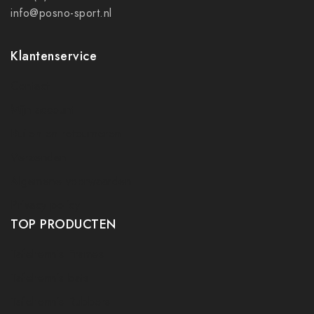
info@posno-sport.nl
Klantenservice
Contact
Mijn account
Ruilen en retourneren
Verzenden
Algemene voorwaarden
Privacy policy
TOP PRODUCTEN
Tafeltennis Frames
Tafeltennis bats
Tafeltennis Rubbers