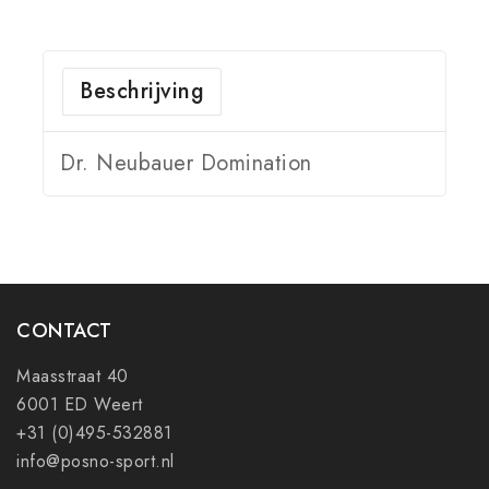
Beschrijving
Dr. Neubauer Domination
CONTACT
Maasstraat 40
6001 ED Weert
+31 (0)495-532881
info@posno-sport.nl