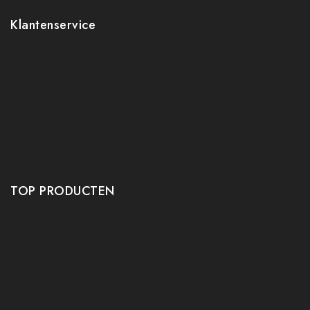
Klantenservice
Contact
Mijn account
Ruilen en retourneren
Verzenden
Algemene voorwaarden
Privacy policy
TOP PRODUCTEN
Tafeltennis Frames
Tafeltennis bats
Tafeltennis Rubbers
Tafeltennis Kleding