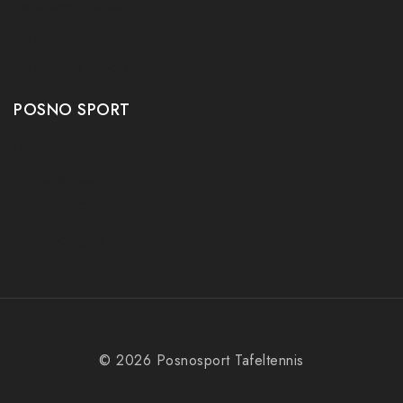
Tafeltennis tafels
Tafeltennis schoenen
Tafeltennis robots
POSNO SPORT
Contact
Onze winkel
Openingstijden
Aanbiedingen
© 2026 Posnosport Tafeltennis