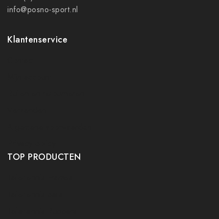
info@posno-sport.nl
Klantenservice
Contact
Mijn account
Ruilen en retourneren
Verzenden
Algemene voorwaarden
Privacy policy
TOP PRODUCTEN
Tafeltennis Frames
Tafeltennis bats
Tafeltennis Rubbers