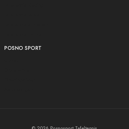
Tafeltennis Kleding
Tafeltennis tafels
Tafeltennis schoenen
Tafeltennis robots
POSNO SPORT
Contact
Onze winkel
Openingstijden
Aanbiedingen
© 2026 Posnosport Tafeltennis