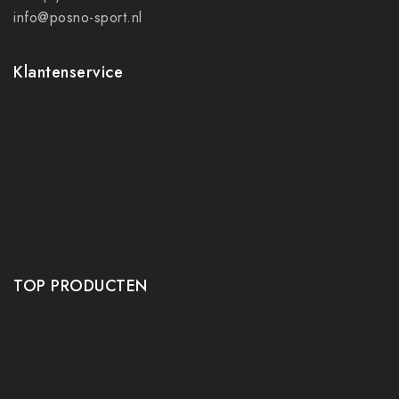
info@posno-sport.nl
Klantenservice
Contact
Mijn account
Ruilen en retourneren
Verzenden
Algemene voorwaarden
Privacy policy
TOP PRODUCTEN
Tafeltennis Frames
Tafeltennis bats
Tafeltennis Rubbers