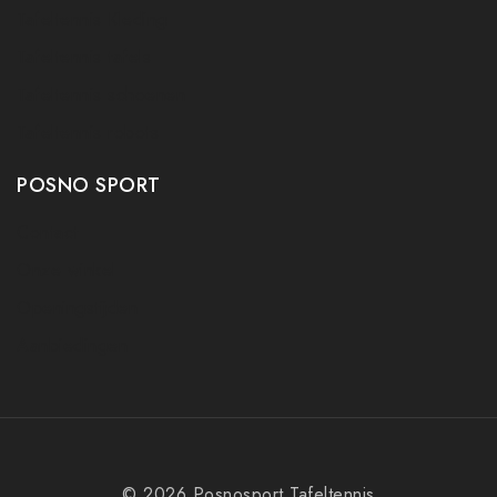
Tafeltennis Kleding
Tafeltennis tafels
Tafeltennis schoenen
Tafeltennis robots
POSNO SPORT
Contact
Onze winkel
Openingstijden
Aanbiedingen
© 2026 Posnosport Tafeltennis