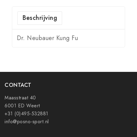
Beschrijving
Dr. Neubauer Kung Fu
CONTACT
Maasstraat 40
6001 ED Weert
+31 (0)495-532881
info@posno-sport.nl