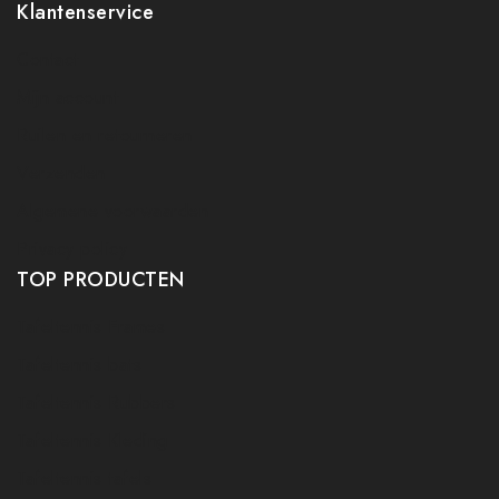
Klantenservice
Contact
Mijn account
Ruilen en retourneren
Verzenden
Algemene voorwaarden
Privacy policy
TOP PRODUCTEN
Tafeltennis Frames
Tafeltennis bats
Tafeltennis Rubbers
Tafeltennis Kleding
Tafeltennis tafels