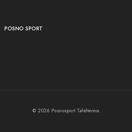
Tafeltennis schoenen
Tafeltennis robots
POSNO SPORT
Contact
Onze winkel
Openingstijden
Aanbiedingen
© 2026 Posnosport Tafeltennis