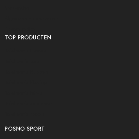
Verzenden
Algemene voorwaarden
Privacy policy
TOP PRODUCTEN
Tafeltennis Frames
Tafeltennis bats
Tafeltennis Rubbers
Tafeltennis Kleding
Tafeltennis tafels
Tafeltennis schoenen
Tafeltennis robots
POSNO SPORT