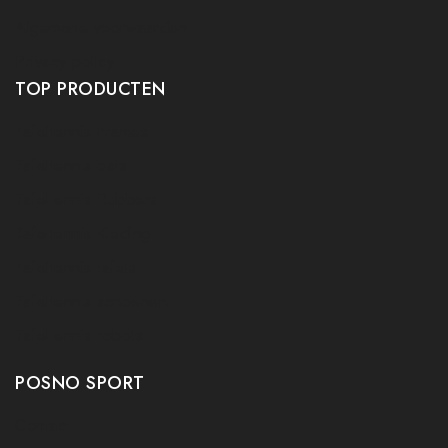
Algemene voorwaarden
Privacy policy
TOP PRODUCTEN
Tafeltennis Frames
Tafeltennis bats
Tafeltennis Rubbers
Tafeltennis Kleding
Tafeltennis tafels
Tafeltennis schoenen
Tafeltennis robots
POSNO SPORT
Contact