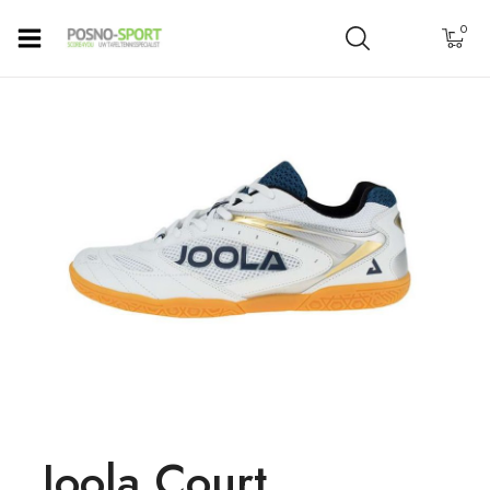
0
Joola Court