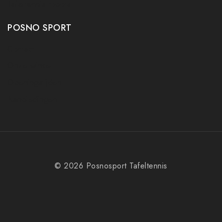
Tafeltennis robots
POSNO SPORT
Contact
Onze winkel
Openingstijden
Aanbiedingen
© 2026 Posnosport Tafeltennis