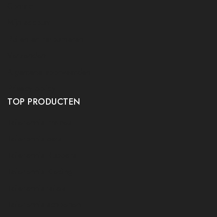
Contact
Mijn account
Ruilen en retourneren
Verzenden
Algemene voorwaarden
Privacy policy
TOP PRODUCTEN
Tafeltennis Frames
Tafeltennis bats
Tafeltennis Rubbers
Tafeltennis Kleding
Tafeltennis tafels
Tafeltennis schoenen