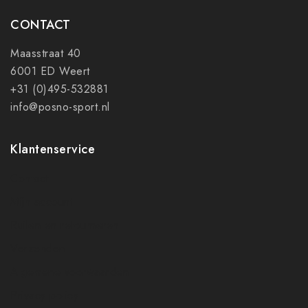
CONTACT
Maasstraat 40
6001 ED Weert
+31 (0)495-532881
info@posno-sport.nl
Klantenservice
Contact
Mijn account
Ruilen en retourneren
Verzenden
Algemene voorwaarden
Privacy policy