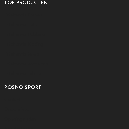
TOP PRODUCTEN
Tafeltennis Frames
Tafeltennis bats
Tafeltennis Rubbers
Tafeltennis Kleding
Tafeltennis tafels
Tafeltennis schoenen
Tafeltennis robots
POSNO SPORT
Contact
Onze winkel
Openingstijden
Aanbiedingen