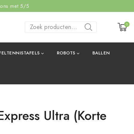
 ons met 5/5
0
ZOEKEN
FELTENNISTAFELS
ROBOTS
BALLEN
Express Ultra (korte