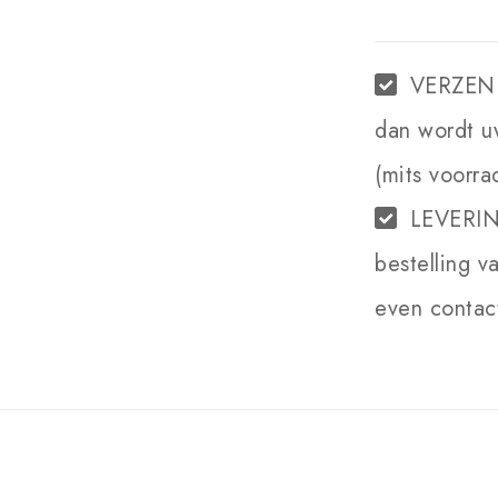
VERZEN
dan wordt u
(mits voorra
LEVERI
bestelling v
even contact