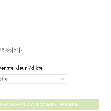
8|85|61|-
enste kleur /dikte
EVOEGEN AAN WINKELWAGEN