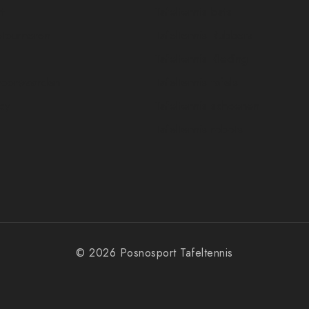
t
Tafeltennis bats
etourneren
Tafeltennis Rubbers
Tafeltennis Kleding
voorwaarden
Tafeltennis tafels
icy
Tafeltennis schoenen
Tafeltennis robots
© 2026 Posnosport Tafeltennis