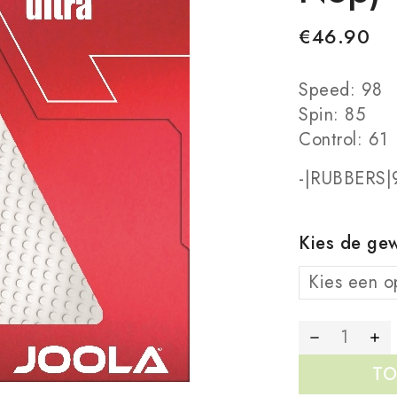
€
46.90
Speed: 98
Spin: 85
Control: 61
-|RUBBERS|9
Kies de gew
TO