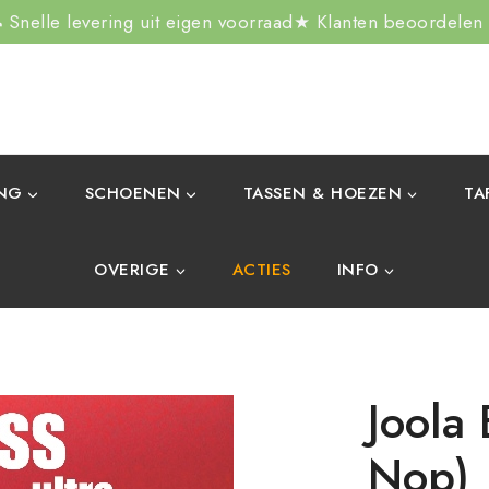
Snelle levering uit eigen voorraad
★ Klanten beoordelen
ING
SCHOENEN
TASSEN & HOEZEN
TA
OVERIGE
ACTIES
INFO
Joola 
Nop)