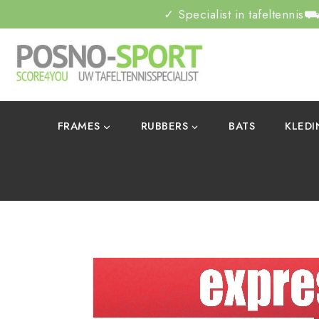
✓ Specialist in tafeltennis
⛟ 
FRAMES
RUBBERS
BATS
KLED