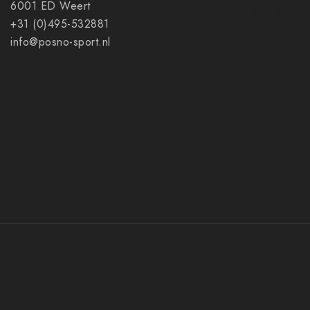
6001 ED Weert
Mijn accoun
+31 (0)495-532881
Ruilen en r
info@posno-sport.nl
Verzenden
Algemene 
Privacy pol