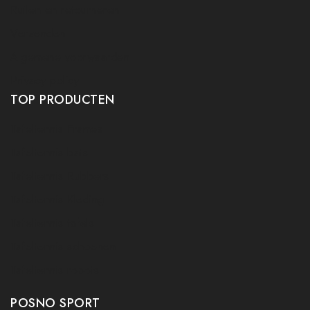
Ruilen en retourneren
Verzenden
Algemene voorwaarden
Privacy policy
TOP PRODUCTEN
Tafeltennis Frames
Tafeltennis bats
Tafeltennis Rubbers
Tafeltennis Kleding
Tafeltennis tafels
Tafeltennis schoenen
Tafeltennis robots
POSNO SPORT