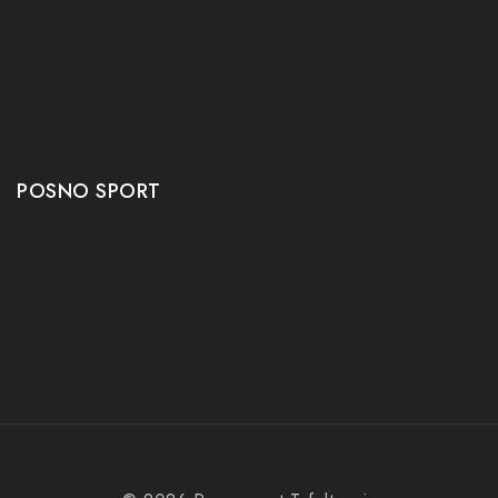
Tafeltennis Kleding
Tafeltennis tafels
Tafeltennis schoenen
Tafeltennis robots
POSNO SPORT
Contact
Onze winkel
Openingstijden
Aanbiedingen