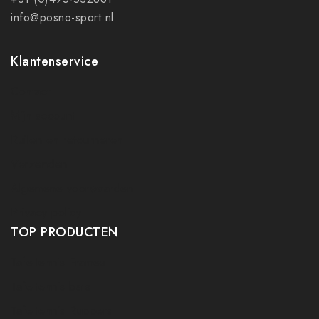
info@posno-sport.nl
Klantenservice
Contact
Mijn account
Ruilen en retourneren
Verzenden
Algemene voorwaarden
Privacy policy
TOP PRODUCTEN
Tafeltennis Frames
Tafeltennis bats
Tafeltennis Rubbers