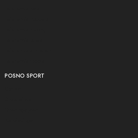
Tafeltennis bats
Tafeltennis Rubbers
Tafeltennis Kleding
Tafeltennis tafels
Tafeltennis schoenen
Tafeltennis robots
POSNO SPORT
Contact
Onze winkel
Openingstijden
Aanbiedingen