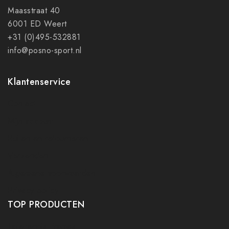
Maasstraat 40
6001 ED Weert
+31 (0)495-532881
info@posno-sport.nl
Klantenservice
Contact
Mijn account
Ruilen en retourneren
Verzenden
Algemene voorwaarden
Privacy policy
TOP PRODUCTEN
Tafeltennis Frames