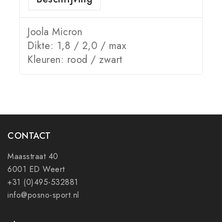
Joola Micron
Dikte: 1,8 / 2,0 / max
Kleuren: rood / zwart
CONTACT
Maasstraat 40
6001 ED Weert
+31 (0)495-532881
info@posno-sport.nl