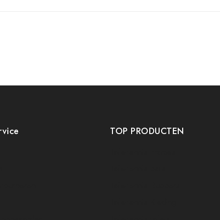
rvice
TOP PRODUCTEN
Tafeltennis Frames
t
Tafeltennis bats
etourneren
Tafeltennis Rubbers
Tafeltennis Kleding
voorwaarden
Tafeltennis tafels