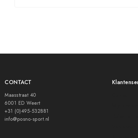
CONTACT
Klantense
Maasstraat 40
Contact
6001 ED Weert
Mijn accoun
+31 (0)495-532881
Ruilen en r
info@posno-sport.nl
Verzenden
Algemene 