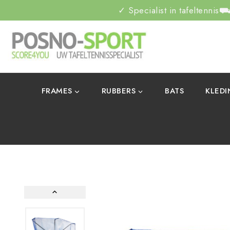
✓ Specialist in tafeltennis
⛟ 
FRAMES
RUBBERS
BATS
KLED