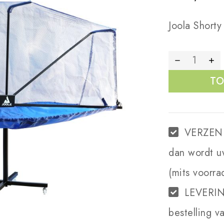
Joola Shorty
TO
VERZEN
dan wordt u
(mits voorra
LEVERI
bestelling v