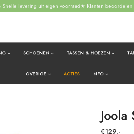
Snelle levering uit eigen voorraad
★ Klanten beoordelen
ING
SCHOENEN
TASSEN & HOEZEN
TA
OVERIGE
ACTIES
INFO
Joola 
€
129,-