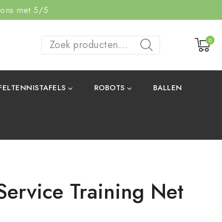
 ons met 5/5
0
ZOEKEN
FELTENNISTAFELS
ROBOTS
BALLEN
Service Training Net