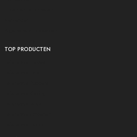
Ruilen en retourneren
Verzenden
Algemene voorwaarden
Privacy policy
TOP PRODUCTEN
Tafeltennis Frames
Tafeltennis bats
Tafeltennis Rubbers
Tafeltennis Kleding
Tafeltennis tafels
Tafeltennis schoenen
Tafeltennis robots