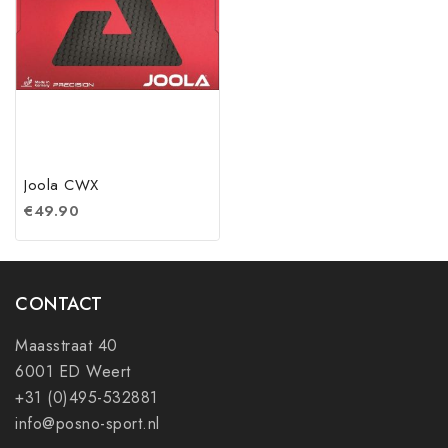
Joola CWX
€
49.90
CONTACT
Maasstraat 40
6001 ED Weert
+31 (0)495-532881
info@posno-sport.nl