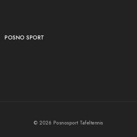
Tafeltennis tafels
Tafeltennis schoenen
Tafeltennis robots
POSNO SPORT
Contact
Onze winkel
Openingstijden
Aanbiedingen
© 2026 Posnosport Tafeltennis