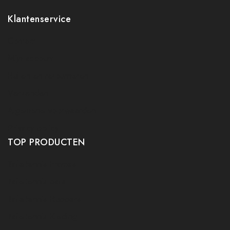
Klantenservice
Contact
Mijn account
Ruilen en retourneren
Verzenden
Algemene voorwaarden
Privacy policy
TOP PRODUCTEN
Tafeltennis Frames
Tafeltennis bats
Tafeltennis Rubbers
Tafeltennis Kleding