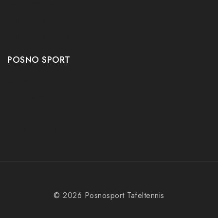
Tafeltennis tafels
Tafeltennis schoenen
Tafeltennis robots
POSNO SPORT
Contact
Onze winkel
Openingstijden
Aanbiedingen
© 2026 Posnosport Tafeltennis