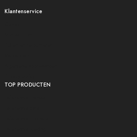
Klantenservice
Contact
Mijn account
Ruilen en retourneren
Verzenden
Algemene voorwaarden
Privacy policy
TOP PRODUCTEN
Tafeltennis Frames
Tafeltennis bats
Tafeltennis Rubbers
Tafeltennis Kleding