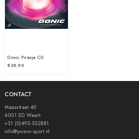
Donic Piranja CD
€
38.90
CONTACT
Maasstraat 40
6001 ED Weert
+31 (0)495-532881
info@posno-sport.nl