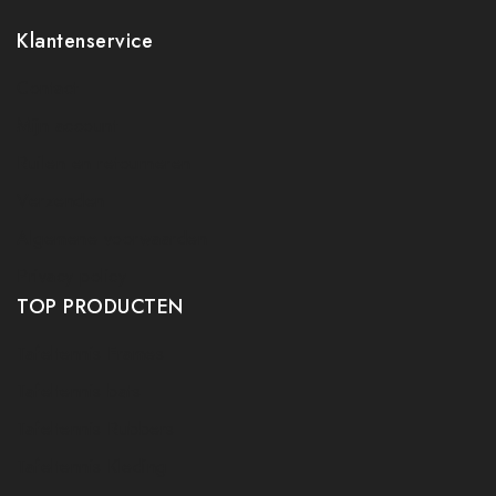
Klantenservice
Contact
Mijn account
Ruilen en retourneren
Verzenden
Algemene voorwaarden
Privacy policy
TOP PRODUCTEN
Tafeltennis Frames
Tafeltennis bats
Tafeltennis Rubbers
Tafeltennis Kleding