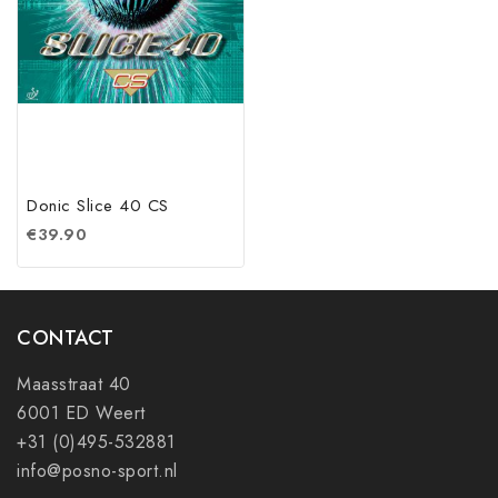
Donic Slice 40 CS
€
39.90
CONTACT
Maasstraat 40
6001 ED Weert
+31 (0)495-532881
info@posno-sport.nl