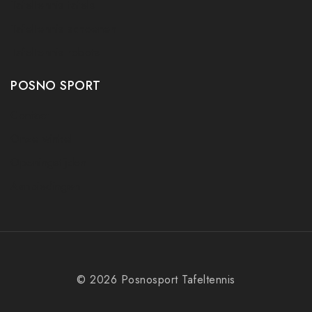
Tafeltennis tafels
Tafeltennis schoenen
Tafeltennis robots
POSNO SPORT
Contact
Onze winkel
Openingstijden
Aanbiedingen
© 2026 Posnosport Tafeltennis