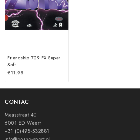
Friendship 729 FX Super
Soft
€
11.95
CONTACT
Maasstraat 40
6001 ED Weert
+31 (0)495-532881
info@posno-sport.nl