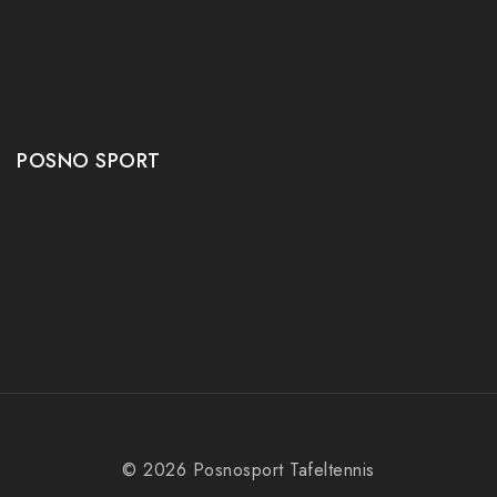
Tafeltennis tafels
Tafeltennis schoenen
Tafeltennis robots
POSNO SPORT
Contact
Onze winkel
Openingstijden
Aanbiedingen
© 2026 Posnosport Tafeltennis