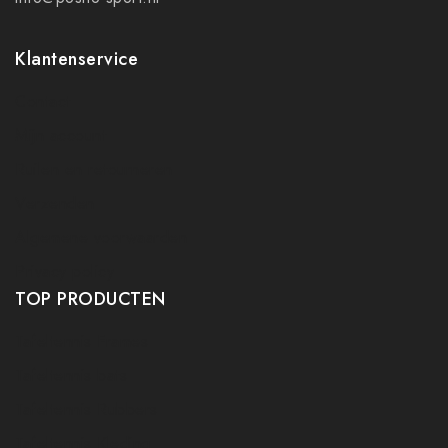
Klantenservice
Contact
Mijn account
Ruilen en retourneren
Verzenden
Algemene voorwaarden
Privacy policy
TOP PRODUCTEN
Tafeltennis Frames
Tafeltennis bats
Tafeltennis Rubbers
Tafeltennis Kleding