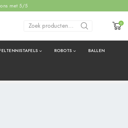
 ons met 5/5
0
ZOEKEN
FELTENNISTAFELS
ROBOTS
BALLEN