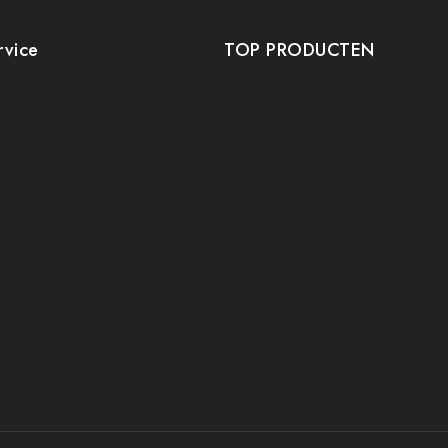
rvice
TOP PRODUCTEN
Tafeltennis Frames
t
Tafeltennis bats
etourneren
Tafeltennis Rubbers
Tafeltennis Kleding
voorwaarden
Tafeltennis tafels
icy
Tafeltennis schoenen
Tafeltennis robots