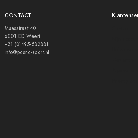
CONTACT
Klantense
Maasstraat 40
Contact
6001 ED Weert
Mijn accoun
+31 (0)495-532881
Ruilen en r
info@posno-sport.nl
Verzenden
Algemene 
Privacy pol