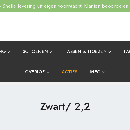
Snelle levering uit eigen voorraad
★ Klanten beoordelen
ING
SCHOENEN
TASSEN & HOEZEN
TA
OVERIGE
ACTIES
INFO
Zwart/ 2,2