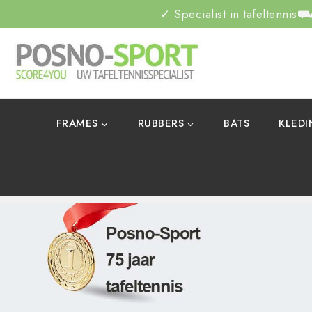
✓ Specialist in tafeltennis
⛟ 
FRAMES
RUBBERS
BATS
KLED