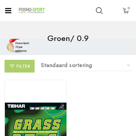
0
Groen/ 0.9
FILTER