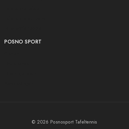
Tafeltennis tafels
Tafeltennis schoenen
Tafeltennis robots
POSNO SPORT
Contact
Onze winkel
Openingstijden
Aanbiedingen
© 2026 Posnosport Tafeltennis