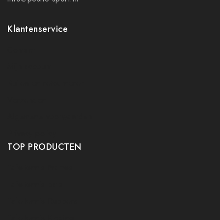
Klantenservice
Contact
Mijn account
Ruilen en retourneren
Verzenden
Algemene voorwaarden
Privacy policy
TOP PRODUCTEN
Tafeltennis Frames
Tafeltennis bats
Tafeltennis Rubbers
Tafeltennis Kleding