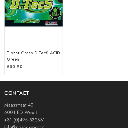
Tibhar Grass D.TecS ACID
Green
€
50.90
CONTACT
Maasstraat 40
6001 ED Weert
+31 (0)495-532881
info@posno-sport.nl