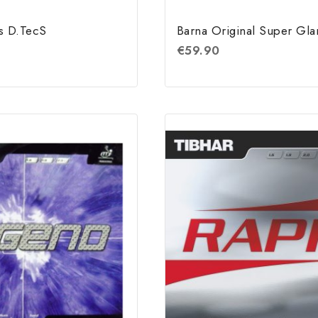
s D.TecS
Barna Original Super Glan
€
59.90