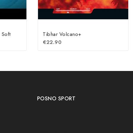
 Soft
Tibhar Volcano+
€
22.90
POSNO SPORT
Contact
Onze winkel
Openingstijden