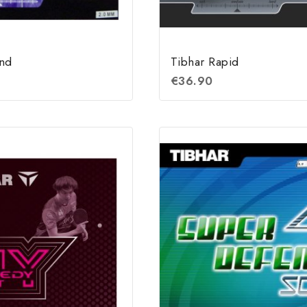
end
Tibhar Rapid
€
36.90