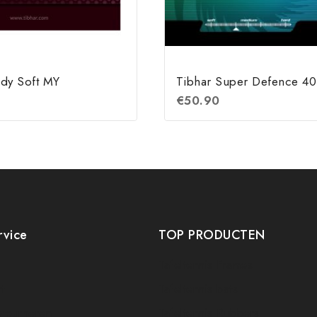
dy Soft MY
Tibhar Super Defence 40
€
50.90
rvice
TOP PRODUCTEN
Tafeltennis Frames
t
Tafeltennis bats
etourneren
Tafeltennis Rubbers