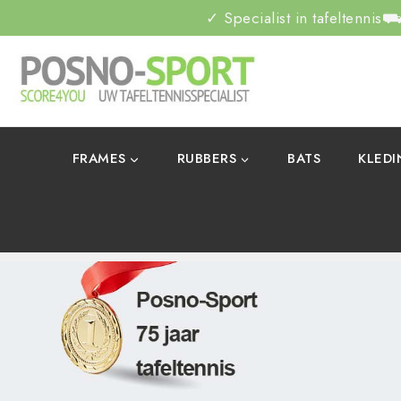
✓ Specialist in tafeltennis
⛟ 
FRAMES
RUBBERS
BATS
KLED