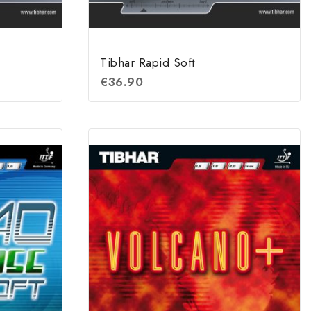
Tibhar Rapid Soft
€
36.90