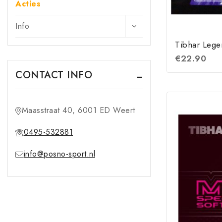
Acties
Info
Tibhar Leg
€
22.90
CONTACT INFO
Maasstraat 40, 6001 ED Weert
0495-532881
info@posno-sport.nl