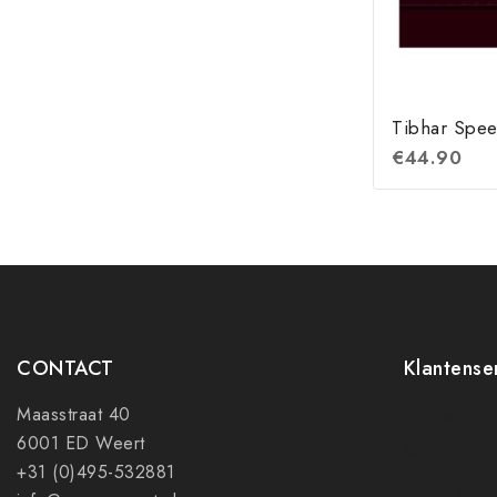
Tibhar Spee
€
44.90
CONTACT
Klantense
Maasstraat 40
Contact
6001 ED Weert
Mijn accoun
+31 (0)495-532881
Ruilen en r