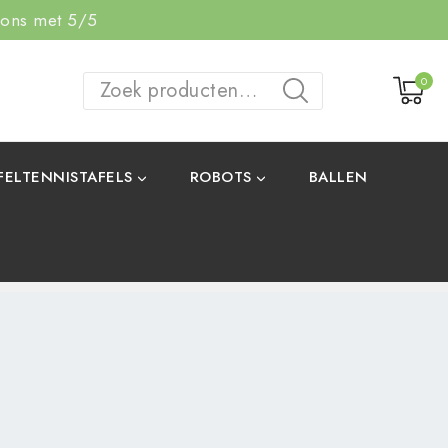
 ons met 5/5
0
ZOEKEN
FELTENNISTAFELS
ROBOTS
BALLEN