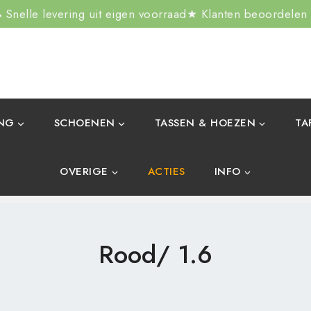
Snelle levering uit eigen voorraad
★ Klanten beoordelen
ING
SCHOENEN
TASSEN & HOEZEN
TA
OVERIGE
ACTIES
INFO
Rood/ 1.6