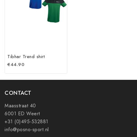
Tibhar Trend shirt
€
44.90
CONTACT
Maasstraat 40
6001 ED Weert
+31 (0)495-532881
info@posno-sport.nl