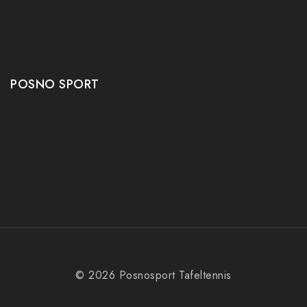
Tafeltennis tafels
Tafeltennis schoenen
Tafeltennis robots
POSNO SPORT
Contact
Onze winkel
Openingstijden
Aanbiedingen
© 2026 Posnosport Tafeltennis