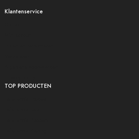
Klantenservice
Contact
Mijn account
Ruilen en retourneren
Verzenden
Algemene voorwaarden
Privacy policy
TOP PRODUCTEN
Tafeltennis Frames
Tafeltennis bats
Tafeltennis Rubbers
Tafeltennis Kleding