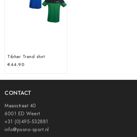
Tibhar Trend shirt
€
44.90
CONTACT
Maasstraat 40
6001 ED Weert
+31 (0)495-532881
info@posno-sport.nl