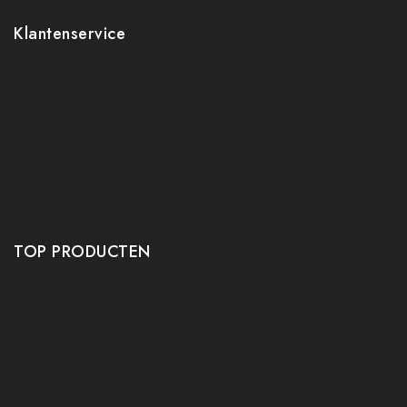
Klantenservice
Contact
Mijn account
Ruilen en retourneren
Verzenden
Algemene voorwaarden
Privacy policy
TOP PRODUCTEN
Tafeltennis Frames
Tafeltennis bats
Tafeltennis Rubbers
Tafeltennis Kleding