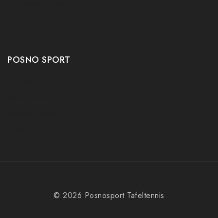
Tafeltennis tafels
Tafeltennis schoenen
Tafeltennis robots
POSNO SPORT
Contact
Onze winkel
Openingstijden
Aanbiedingen
© 2026 Posnosport Tafeltennis