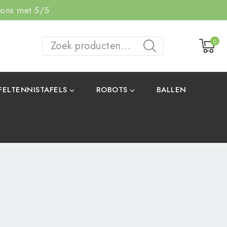
 ons met 5/5
0
ZOEKEN
FELTENNISTAFELS
ROBOTS
BALLEN