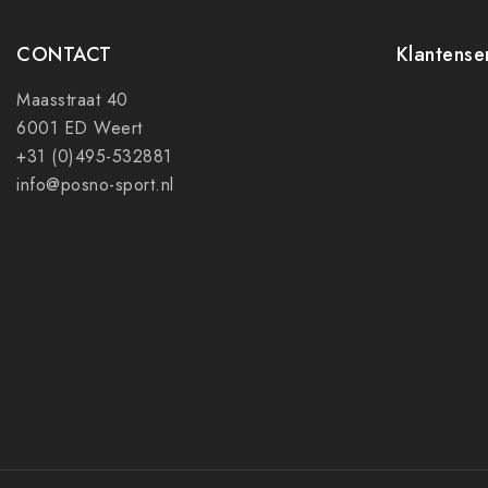
CONTACT
Klantense
Maasstraat 40
Contact
6001 ED Weert
Mijn accoun
+31 (0)495-532881
Ruilen en r
info@posno-sport.nl
Verzenden
Algemene 
Privacy pol