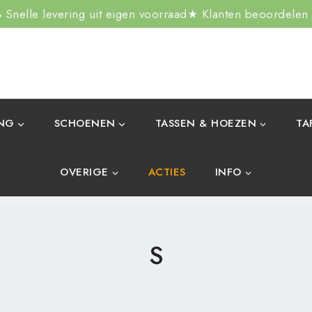
Snelle levering uit eigen voorraad
★ Klanten beoordelen
ING
SCHOENEN
TASSEN & HOEZEN
TA
OVERIGE
ACTIES
INFO
S