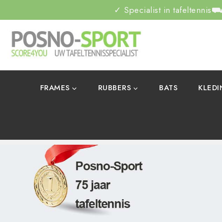
✓ Specialist in tafeltennis
⛟ 
FRAMES
RUBBERS
BATS
KLED