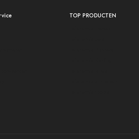
rvice
TOP PRODUCTEN
Tafeltennis Frames
t
Tafeltennis bats
etourneren
Tafeltennis Rubbers
Tafeltennis Kleding
voorwaarden
Tafeltennis tafels
icy
Tafeltennis schoenen
Tafeltennis robots