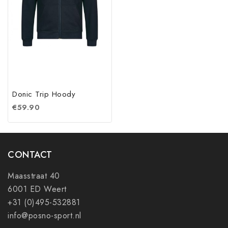
Donic Trip Hoody
€
59.90
CONTACT
Maasstraat 40
6001 ED Weert
+31 (0)495-532881
info@posno-sport.nl