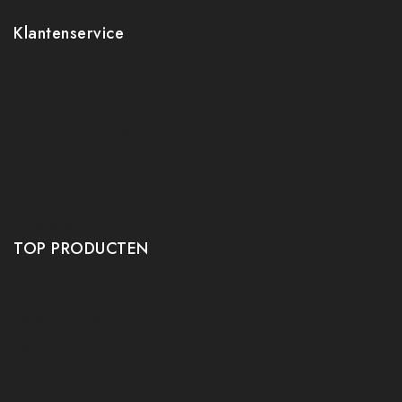
Klantenservice
Contact
Mijn account
Ruilen en retourneren
Verzenden
Algemene voorwaarden
Privacy policy
TOP PRODUCTEN
Tafeltennis Frames
Tafeltennis bats
Tafeltennis Rubbers
Tafeltennis Kleding