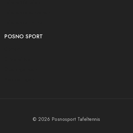
Tafeltennis tafels
Tafeltennis schoenen
Tafeltennis robots
POSNO SPORT
Contact
Onze winkel
Openingstijden
Aanbiedingen
© 2026 Posnosport Tafeltennis