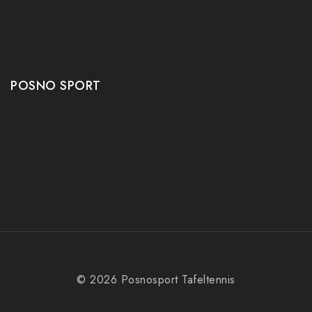
Tafeltennis tafels
Tafeltennis schoenen
Tafeltennis robots
POSNO SPORT
Contact
Onze winkel
Openingstijden
Aanbiedingen
© 2026 Posnosport Tafeltennis