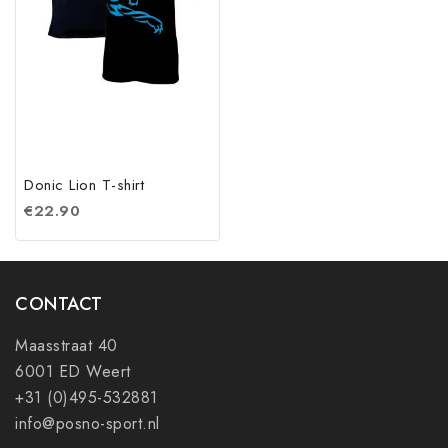
Donic Lion T-shirt
€
22.90
CONTACT
Maasstraat 40
6001 ED Weert
+31 (0)495-532881
info@posno-sport.nl