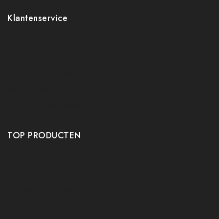
Klantenservice
Contact
Mijn account
Ruilen en retourneren
Verzenden
Algemene voorwaarden
Privacy policy
TOP PRODUCTEN
Tafeltennis Frames
Tafeltennis bats
Tafeltennis Rubbers
Tafeltennis Kleding