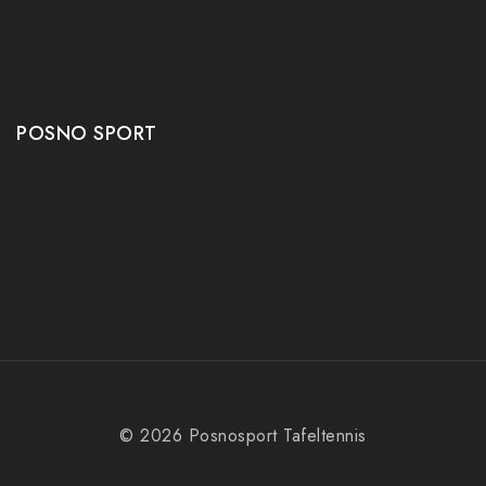
Tafeltennis tafels
Tafeltennis schoenen
Tafeltennis robots
POSNO SPORT
Contact
Onze winkel
Openingstijden
Aanbiedingen
© 2026 Posnosport Tafeltennis