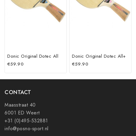
Donic Original Dotec All
Donic Original Dotec All+
€
59.90
€
59.90
CONTACT
Maasstraat 40
6001 ED Weert
+31 (0)495-532881
info@posno-sport.nl