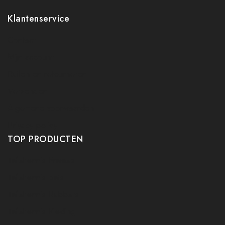
Klantenservice
Contact
Mijn account
Ruilen en retourneren
Verzenden
Algemene voorwaarden
Privacy policy
TOP PRODUCTEN
Tafeltennis Frames
Tafeltennis bats
Tafeltennis Rubbers
Tafeltennis Kleding