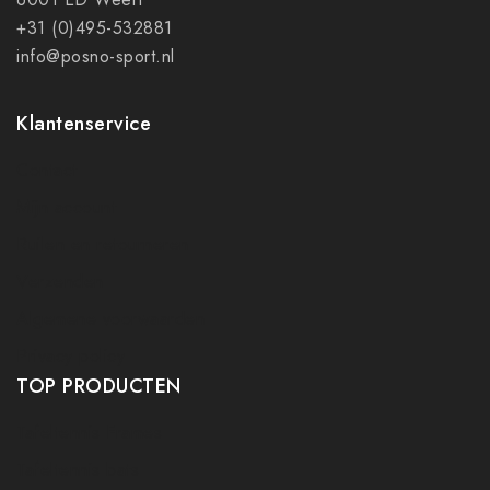
+31 (0)495-532881
info@posno-sport.nl
Klantenservice
Contact
Mijn account
Ruilen en retourneren
Verzenden
Algemene voorwaarden
Privacy policy
TOP PRODUCTEN
Tafeltennis Frames
Tafeltennis bats