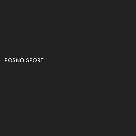
Tafeltennis Rubbers
Tafeltennis Kleding
Tafeltennis tafels
Tafeltennis schoenen
Tafeltennis robots
POSNO SPORT
Contact
Onze winkel
Openingstijden
Aanbiedingen