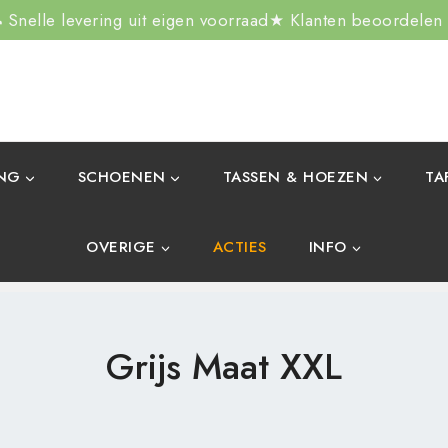
Snelle levering uit eigen voorraad
★ Klanten beoordelen
ING
SCHOENEN
TASSEN & HOEZEN
TA
OVERIGE
ACTIES
INFO
Grijs Maat XXL