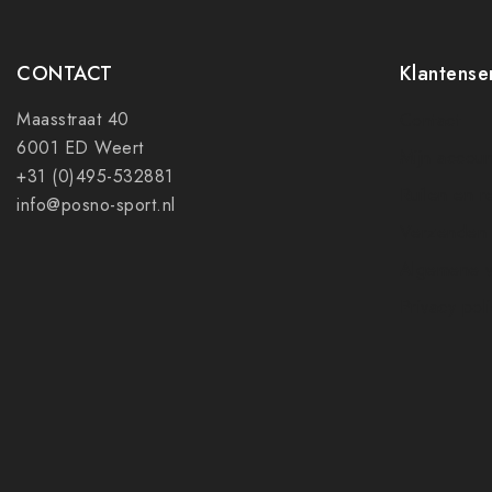
CONTACT
Klantense
Maasstraat 40
Contact
6001 ED Weert
Mijn accoun
+31 (0)495-532881
Ruilen en r
info@posno-sport.nl
Verzenden
Algemene 
Privacy pol