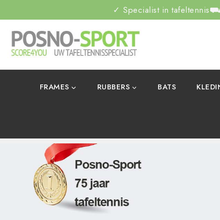
✓ Specialist in tafeltennis
⛟ 
FRAMES
RUBBERS
BATS
KLED