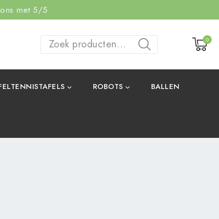
 ons met 5/5
0
ZOEKEN
FELTENNISTAFELS
ROBOTS
BALLEN