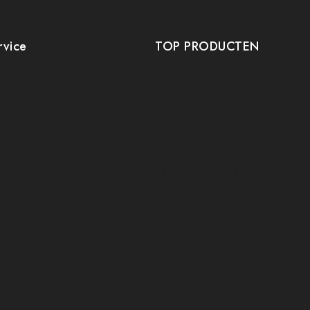
rvice
TOP PRODUCTEN
Tafeltennis Frames
t
Tafeltennis bats
etourneren
Tafeltennis Rubbers
Tafeltennis Kleding
voorwaarden
Tafeltennis tafels
icy
Tafeltennis schoenen
Tafeltennis robots