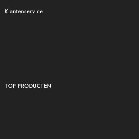
Klantenservice
Contact
Mijn account
Ruilen en retourneren
Verzenden
Algemene voorwaarden
Privacy policy
TOP PRODUCTEN
Tafeltennis Frames
Tafeltennis bats
Tafeltennis Rubbers
Tafeltennis Kleding