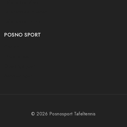
Tafeltennis tafels
Tafeltennis schoenen
Tafeltennis robots
POSNO SPORT
Contact
Onze winkel
Openingstijden
Aanbiedingen
© 2026 Posnosport Tafeltennis