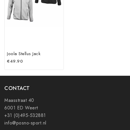
Joola Stellus Jack
€
49.90
CONTACT
Maasstraat 40
6001 ED Weert
+31 (0)495-532881
info@posno-sport.nl