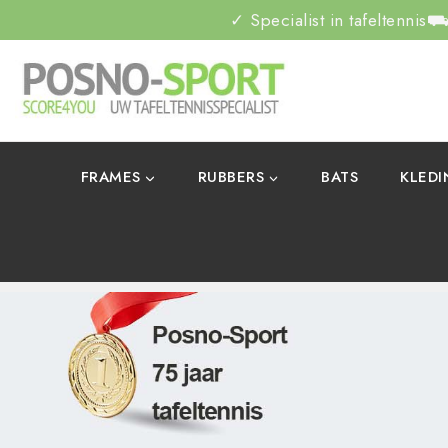
✓ Specialist in tafeltennis
⛟ 
FRAMES
RUBBERS
BATS
KLED