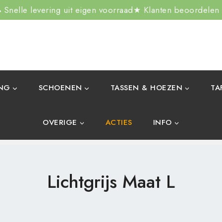
Snelle levering uit eigen voorraad
★ Klanten beoordelen
ING
SCHOENEN
TASSEN & HOEZEN
TA
OVERIGE
ACTIES
INFO
Lichtgrijs Maat L