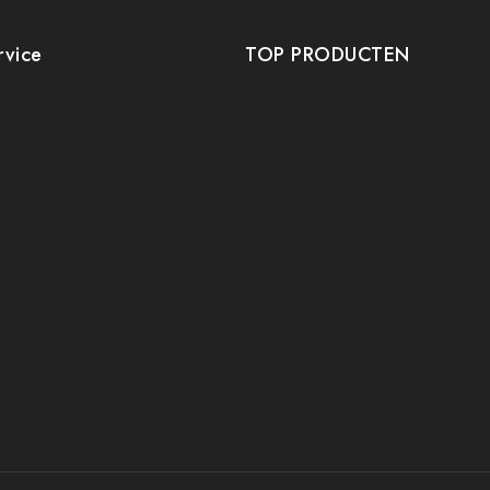
rvice
TOP PRODUCTEN
Tafeltennis Frames
t
Tafeltennis bats
etourneren
Tafeltennis Rubbers
Tafeltennis Kleding
voorwaarden
Tafeltennis tafels
icy
Tafeltennis schoenen
Tafeltennis robots