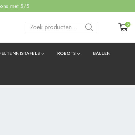
 ons met 5/5
0
ZOEKEN
FELTENNISTAFELS
ROBOTS
BALLEN