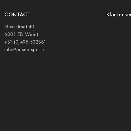
CONTACT
Klantense
Maasstraat 40
Contact
6001 ED Weert
Mijn accoun
+31 (0)495-532881
Ruilen en r
info@posno-sport.nl
Verzenden
Algemene 
Privacy pol