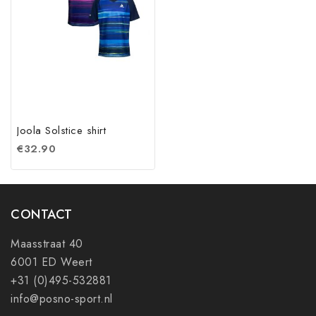
Joola Solstice shirt
€
32.90
CONTACT
Maasstraat 40
6001 ED Weert
+31 (0)495-532881
info@posno-sport.nl