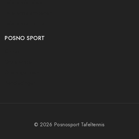
Tafeltennis tafels
Tafeltennis schoenen
Tafeltennis robots
POSNO SPORT
Contact
Onze winkel
Openingstijden
Aanbiedingen
© 2026 Posnosport Tafeltennis