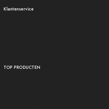
Klantenservice
Contact
Mijn account
Ruilen en retourneren
Verzenden
Algemene voorwaarden
Privacy policy
TOP PRODUCTEN
Tafeltennis Frames
Tafeltennis bats
Tafeltennis Rubbers
Tafeltennis Kleding